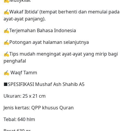
✍Wakaf Ibtida’ (tempat berhenti dan memulai pada
ayat-ayat panjang).
✍Terjemahan Bahasa Indonesia
✍Potongan ayat halaman selanjutnya
✍Tips mudah mengingat ayat-ayat yang mirip bagi
penghafal
✍ Waqf Tamm
■SPESIFIKASI Mushaf Ash Shahib A5
Ukuran: 25 x 21 cm
Jenis kertas: QPP khusus Quran
Tebal: 640 hlm
Berat 630 gr