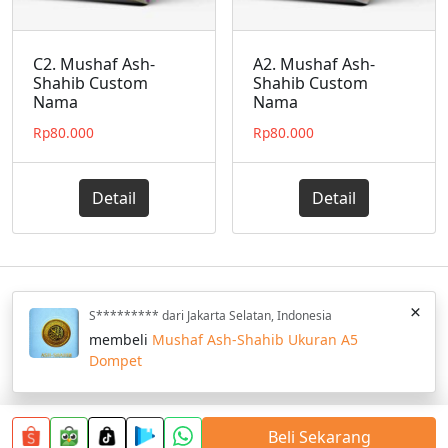
C2. Mushaf Ash-
A2. Mushaf Ash-
Shahib Custom
Shahib Custom
Nama
Nama
Rp
80.000
Rp
80.000
Detail
Detail
×
S********* dari Jakarta Selatan, Indonesia
Home
Katalog
Blog
Privacy Policy
FAQ
Wishlist
membeli
Mushaf Ash-Shahib Ukuran A5
Hilal Media © 2013 - 2025 All Rights Reserved.
Dompet
Beli Sekarang