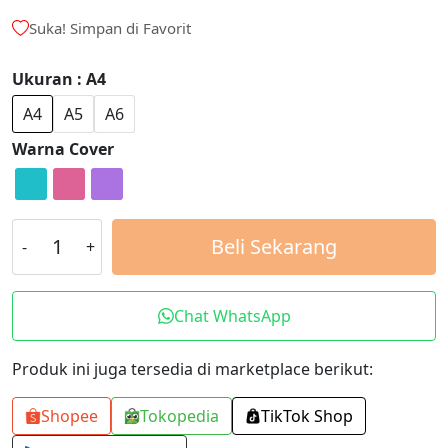
Suka! Simpan di Favorit
Ukuran : A4
A4
A5
A6
Warna Cover
Kuantitas
Beli Sekarang
C4.
Mushaf
Ash-
Chat WhatsApp
Shahib
Custom
Produk ini juga tersedia di marketplace berikut:
Nama
Shopee
Tokopedia
TikTok Shop