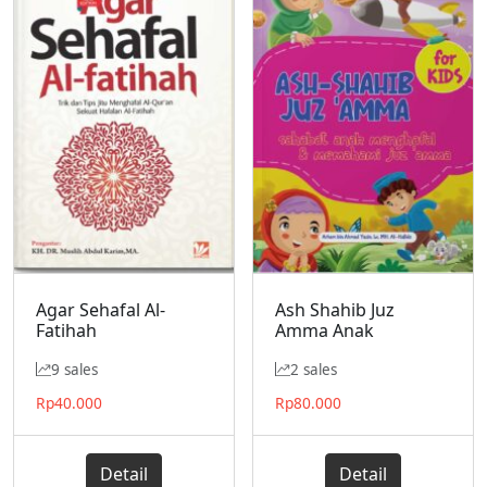
Agar Sehafal Al-
Ash Shahib Juz
Fatihah
Amma Anak
9 sales
2 sales
Rp
40.000
Rp
80.000
Detail
Detail