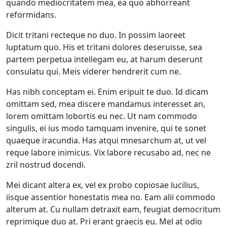
quando mediocritatem mea, ea quo abhorreant
reformidans.
Dicit tritani recteque no duo. In possim laoreet
luptatum quo. His et tritani dolores deseruisse, sea
partem perpetua intellegam eu, at harum deserunt
consulatu qui. Meis viderer hendrerit cum ne.
Has nibh conceptam ei. Enim eripuit te duo. Id dicam
omittam sed, mea discere mandamus interesset an,
lorem omittam lobortis eu nec. Ut nam commodo
singulis, ei ius modo tamquam invenire, qui te sonet
quaeque iracundia. Has atqui mnesarchum at, ut vel
reque labore inimicus. Vix labore recusabo ad, nec ne
zril nostrud docendi.
Mei dicant altera ex, vel ex probo copiosae lucilius,
iisque assentior honestatis mea no. Eam alii commodo
alterum at. Cu nullam detraxit eam, feugiat democritum
reprimique duo at. Pri erant graecis eu. Mel at odio