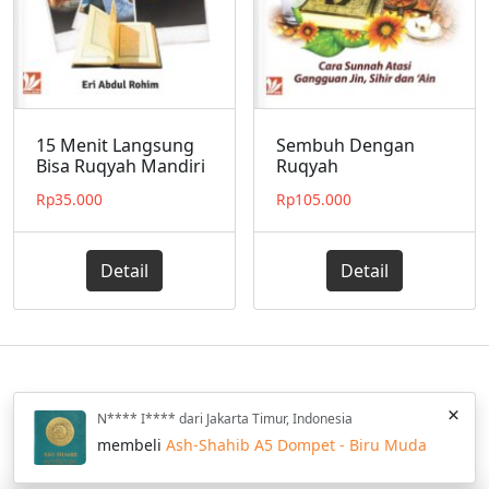
15 Menit Langsung
Sembuh Dengan
Bisa Ruqyah Mandiri
Ruqyah
Rp
35.000
Rp
105.000
Detail
Detail
Home
Katalog
Blog
Privacy Policy
FAQ
Wishlist
×
N**** I**** dari Jakarta Timur, Indonesia
Hilal Media © 2013 - 2025 All Rights Reserved.
membeli
Ash-Shahib A5 Dompet - Biru Muda